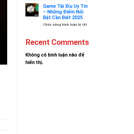
5
Game
Game Tài Xỉu Uy Tín
Phần
Tài
– Những Điểm Nổi
Mềm
Xỉu
Bật Cần Biết 2025
Sicbo
–
Chức năng bình luận bị tắt
Hiệu
ở
Khám
Quả
Game
Phá
Nhất
Tài
Hành
Recent Comments
Xỉu
Trình
Uy
Chinh
Tín
Phục
Không có bình luận nào để
–
Đỉnh
Những
Cao
hiển thị.
Điểm
Nổi
Bật
Cần
Biết
2025