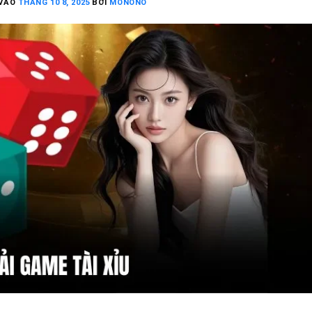
 VÀO
THÁNG 10 8, 2025
BỞI
MONONO