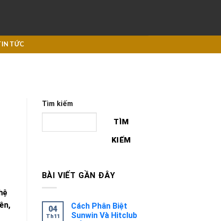
TIN TỨC
Tìm kiếm
TÌM
KIẾM
BÀI VIẾT GẦN ĐÂY
hệ
ên,
Cách Phân Biệt
04
Sunwin Và Hitclub
Th11