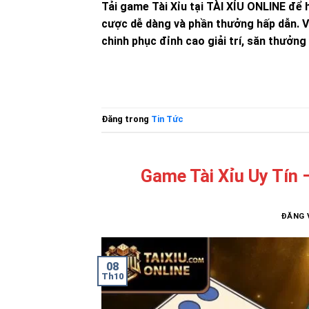
Tải game Tài Xỉu tại TÀI XỈU ONLINE để 
cược dễ dàng và phần thưởng hấp dẫn. V
chinh phục đỉnh cao giải trí, săn thưởng
Đăng trong
Tin Tức
Game Tài Xỉu Uy Tín 
ĐĂNG
08
Th10