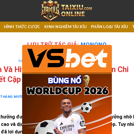
HÌNH THỨC CƯỢC
KINH NGHIÊM TÀI XỈU
PHÂN LOẠI TÀI XỈU
LƯU TRỮ TÁC GIẢ:
MONONO
×
TIN TỨC
 Và Hitclub Giả Mạo – Hướng Dẫn Chi
ết Cập Nhật 2025
O
THÁNG MƯỜI MỘT 4, 2025
BỞI
MONONO
 thưởng được cộng đồng người chơi Việt Nam tin tưởng nhờ 
 cao và dịch vụ chăm sóc khách hàng chuyên nghiệp. Tuy nhi
 đã lợi dụng thương hiệu […]