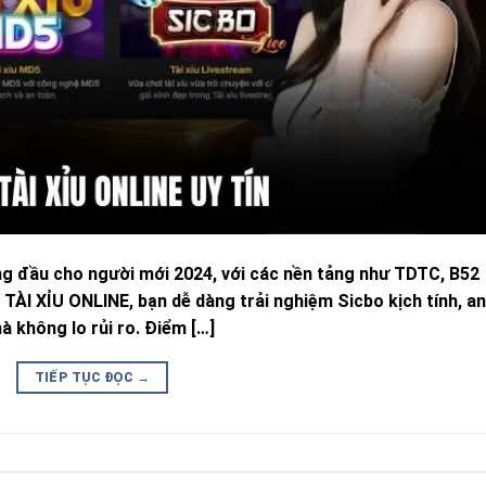
hàng đầu cho người mới 2024, với các nền tảng như TDTC, B52
 TÀI XỈU ONLINE, bạn dễ dàng trải nghiệm Sicbo kịch tính, an
à không lo rủi ro. Điểm […]
TIẾP TỤC ĐỌC
→