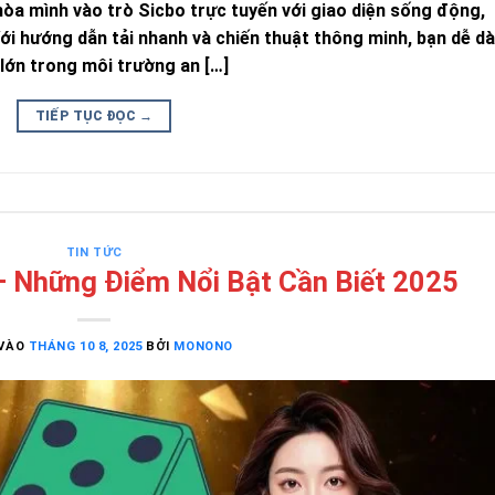
hòa mình vào trò Sicbo trực tuyến với giao diện sống động,
ới hướng dẫn tải nhanh và chiến thuật thông minh, bạn dễ d
 lớn trong môi trường an […]
TIẾP TỤC ĐỌC
→
TIN TỨC
– Những Điểm Nổi Bật Cần Biết 2025
 VÀO
THÁNG 10 8, 2025
BỞI
MONONO